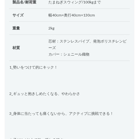
製品名/耐荷重
たまねぎスウィング/100kgまで
サイズ
幅40cm×奥行40cm×130cm
重量
2kg
芯材：ステンレスパイプ、発泡ポリスチレンビ
材質
ーズ
カバー：シェニール織物
1_勢いをつけて的にキック！
2_ギュッと抱きしめたくなる、やわらかさ
3_身体に当たっても痛くないから、アクティプに挑戦できる！