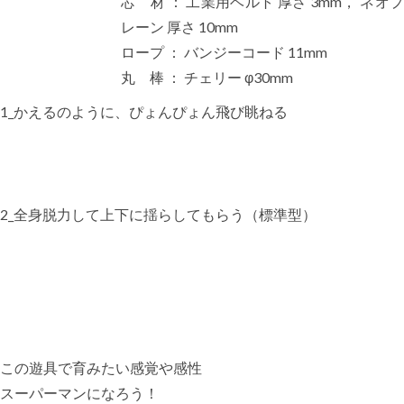
芯 材 ： 工業用ベルト 厚さ 3mm， ネオプ
レーン 厚さ 10mm
ロープ ： バンジーコード 11mm
丸 棒 ： チェリー φ30mm
1_かえるのように、ぴょんぴょん飛び眺ねる
2_全身脱力して上下に揺らしてもらう（標準型）
この遊具で育みたい感覚や感性
スーパーマンになろう！