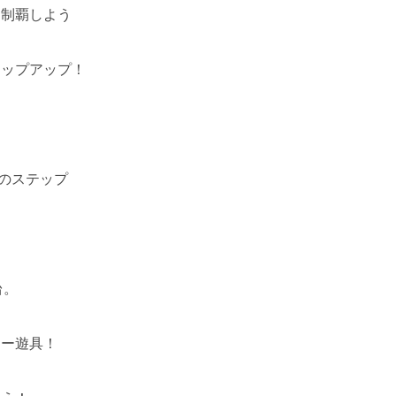
を制覇しよう
テップアップ！
つのステップ
台。
ター遊具！