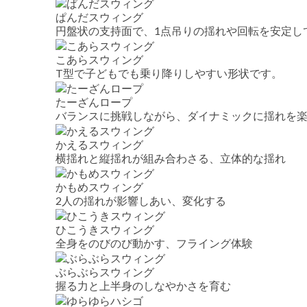
ぱんだスウィング
円盤状の支持面で、1点吊りの揺れや回転を安定し
こあらスウィング
T型で子どもでも乗り降りしやすい形状です。
たーざんロープ
バランスに挑戦しながら、ダイナミックに揺れを
かえるスウィング
横揺れと縦揺れが組み合わさる、立体的な揺れ
かもめスウィング
2人の揺れが影響しあい、変化する
ひこうきスウィング
全身をのびのび動かす、フライング体験
ぶらぶらスウィング
握る力と上半身のしなやかさを育む