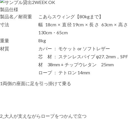
製品仕様
製品名／耐荷重
こあらスウィング【80kgまで】
寸法
幅 18cm × 直径19cm × 長さ 63cm × 高さ
130cm・65cm
重量
8kg
材質
カバー ： モケット or ソフトレザー
芯 材 ： ステンレスパイプ φ27. 2mm，SPF
材 38mm + チップウレタン 25mm
ロープ ： テトロン 14mm
1両側の座面に足を引っ掛けて乗る
2_大人が支えながらロープをつかんで立つ