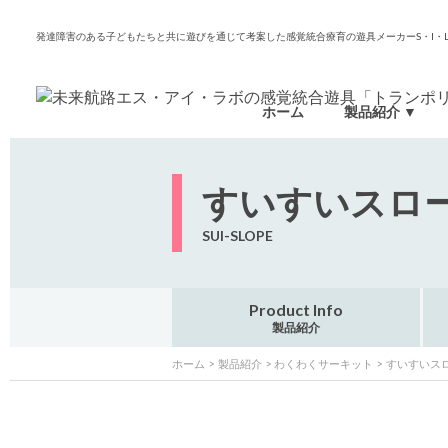
発達障害のある子どもたちと共に遊びを通じて考案した感覚統合療育の遊具メーカーS・I・Lab
ホーム
製品紹介
すいすいスロ
SUI-SLOPE
Product Info
製品紹介
ホーム
製品紹介
わくわくサーキット
すいすいス