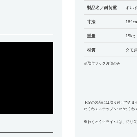
製品名／耐荷重
すいす
寸法
184cm
重量
15kg
材質
タモ集
※取付フック片側のみ
下記の製品には取り付けできま
わくわくステップ S・M/わくわ
※わくわくクライムLは、切り