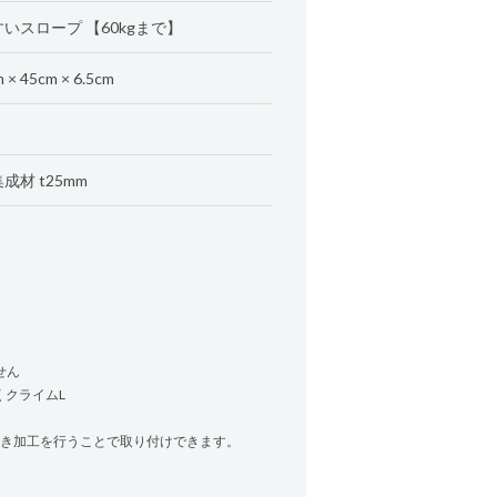
いスロープ 【60kgまで】
 × 45cm × 6.5cm
成材 t25mm
せん
くクライムL
欠き加工を行うことで取り付けできます。