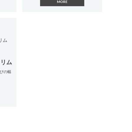
スリム
びの幅