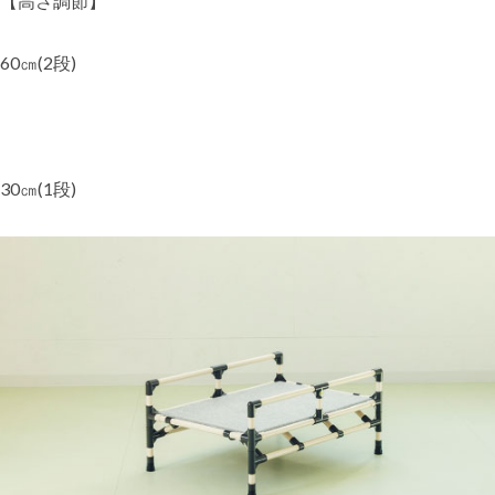
【高さ調節】
60㎝(2段)
30㎝(1段)