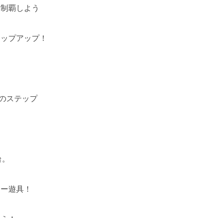
を制覇しよう
テップアップ！
つのステップ
台。
ター遊具！