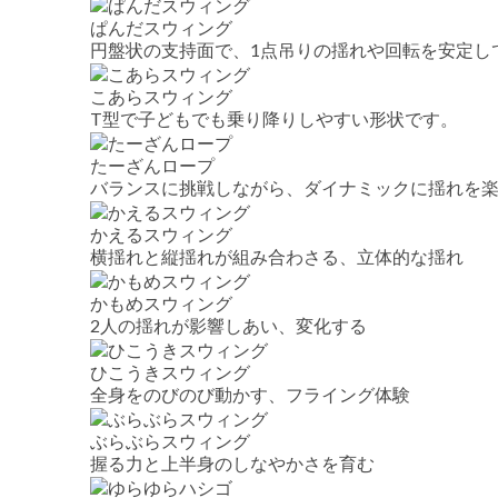
ぱんだスウィング
円盤状の支持面で、1点吊りの揺れや回転を安定し
こあらスウィング
T型で子どもでも乗り降りしやすい形状です。
たーざんロープ
バランスに挑戦しながら、ダイナミックに揺れを
かえるスウィング
横揺れと縦揺れが組み合わさる、立体的な揺れ
かもめスウィング
2人の揺れが影響しあい、変化する
ひこうきスウィング
全身をのびのび動かす、フライング体験
ぶらぶらスウィング
握る力と上半身のしなやかさを育む