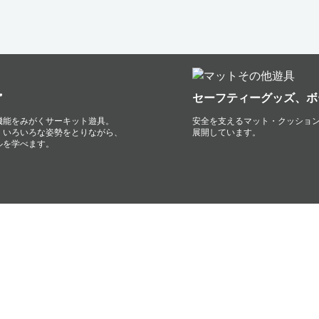
”
セーフティーグッズ、ボ
機能をみがくサーキット遊具。
安全を支えるマット・クッション
、いろいろな姿勢をとりながら、
展開しています。
ルを学べます。
DOWNLOAD
ダウンロード