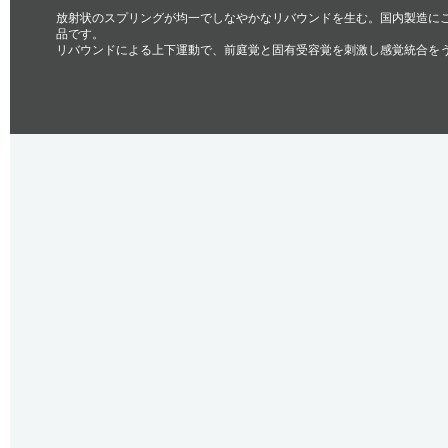
放射状のスプリングが均一でしなやかなリバウンドを生む。国内製造に
品です。
リバウンドによる上下運動で、前庭覚と固有受容覚を刺激し感覚統合を