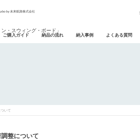
o by 未来航路株式会社
ご購入ガイド
納品の流れ
納入事例
よくある質問
について
荷調整について