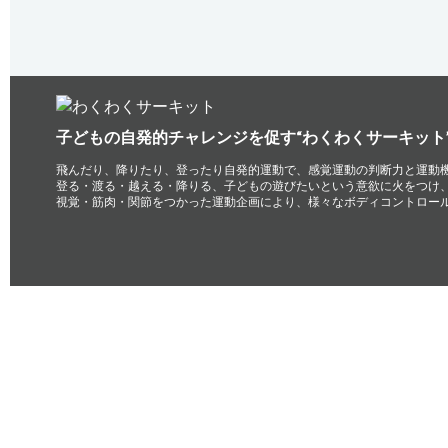
子どもの自発的チャレンジを促す“わくわくサーキット
飛んだり、降りたり、登ったり自発的運動で、感覚運動の判断力と運動
登る・渡る・越える・降りる、子どもの遊びたいという意欲に火をつけ
視覚・筋肉・関節をつかった運動企画により、様々なボディコントロー