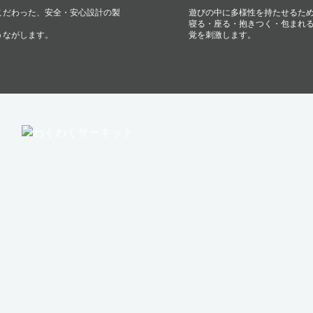
こだわった、安全・安心設計の製
遊びの中に多様性を持たせるた
寝る・座る・抱きつく・包まれ
うながします。
覚を刺激します。